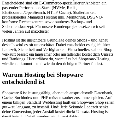
Entscheidend sind ein E-Commerce-spezialisierter Anbieter, ein
passender Performance-Stack (NVMe, Redis,
Elasticsearch/OpenSearch, HTTP-Cache), Skalierbarkeit,
professionelles Managed Hosting inkl. Monitoring, DSGVO-
konforme Rechenzentren sowie sauberes Backup- und
Sicherheitskonzept. Für unsere Kundenprojekte setzen wir seit
vielen Jahren auf maxcluster.
Hosting ist die unsichtbare Grundlage deines Shops – und genau
deshalb wird es oft unterschätzt. Dabei entscheidet es täglich über
Ladezeit, Sicherheit und Verfügbarkeit. Ein schneller, stabiler Shop
verkauft besser; ein langsamer oder ausfallender kostet dich Umsatz
und Rankings. Hier erfährst du, worauf es bei Shopware-Hosting
wirklich ankommt – und wie du den richtigen Partner findest.
Warum Hosting bei Shopware
entscheidend ist
Shopware 6 ist leistungsfähig, aber auch anspruchsvoll: Datenbank,
Cache, Suchindex und PHP müssen sauber zusammenspielen. Auf
einem billigen Standard-Webhosting läuft ein Shopware-Shop selten
gut – zu langsam, zu instabil. Und: Jede Sekunde Ladezeit senkt
deine Conversion, jeder Ausfall kostet direkt Umsatz. Hosting ist
damit kein IT-Detail, sondern ein Umsatzfaktor.